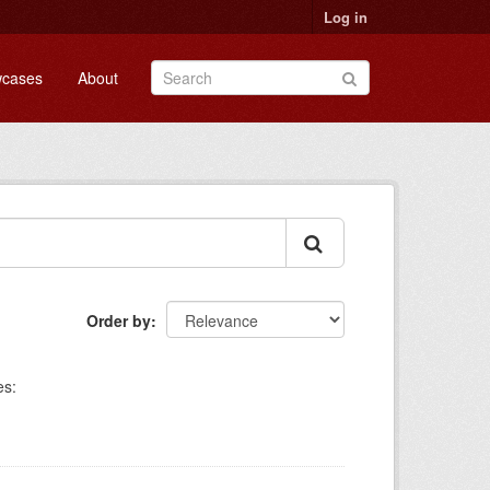
Log in
cases
About
Order by
es: