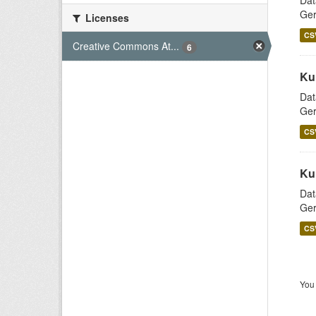
Dat
Ger
Licenses
CS
Creative Commons At...
6
Ku
Dat
Ger
CS
Ku
Dat
Ger
CS
You 