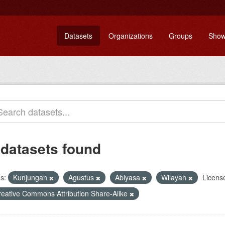
Datasets
Organizations
Groups
Show
 datasets found
s:
Kunjungan
Agustus
Abiyasa
Wilayah
Licens
reative Commons Attribution Share-Alike