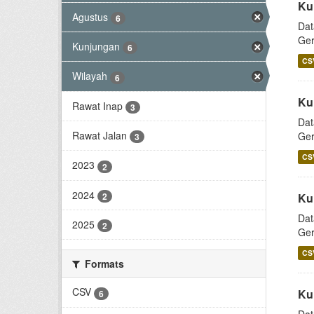
Ku
Agustus
6
Dat
Ger
Kunjungan
6
CS
Wilayah
6
Ku
Rawat Inap
3
Dat
Rawat Jalan
Ger
3
CS
2023
2
2024
2
Ku
Dat
2025
2
Ger
CS
Formats
CSV
Ku
6