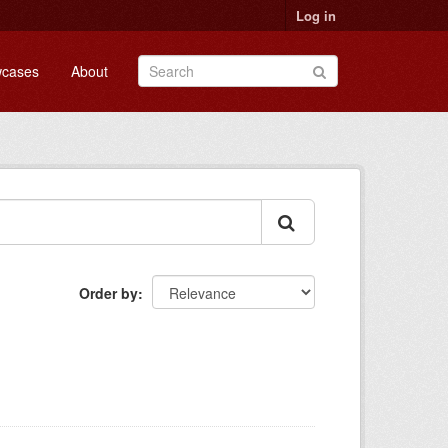
Log in
cases
About
Order by