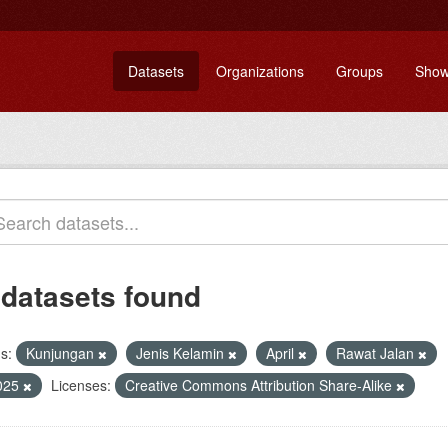
Datasets
Organizations
Groups
Show
 datasets found
s:
Kunjungan
Jenis Kelamin
April
Rawat Jalan
025
Licenses:
Creative Commons Attribution Share-Alike