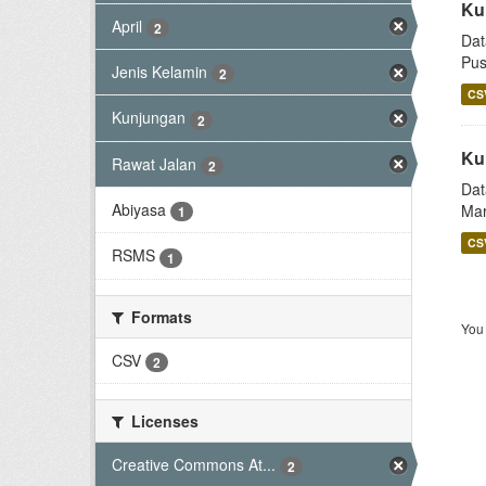
Ku
April
2
Dat
Pus
Jenis Kelamin
2
CS
Kunjungan
2
Ku
Rawat Jalan
2
Dat
Abiyasa
Mar
1
CS
RSMS
1
Formats
You 
CSV
2
Licenses
Creative Commons At...
2