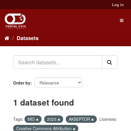
Skip
Log in
to
content
Toggl
naviga
Datasets
Order by
1 dataset found
Tags:
MEI
2023
AKSEPTOR
Licenses:
Creative Commons Attribution