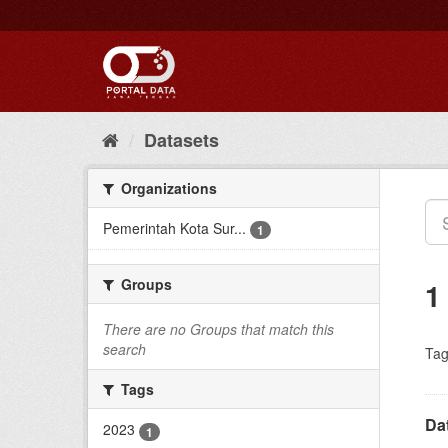
Skip
to
content
Datasets
Organizations
Pemerintah Kota Sur...
1
Groups
1
There are no Groups that match this
search
Tag
Tags
Da
2023
1