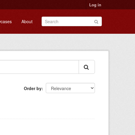
Log in
cases
About
Order by