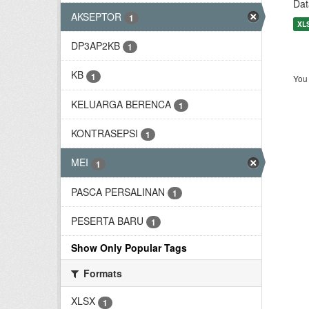
Dat
AKSEPTOR
1
XL
DP3AP2KB
1
KB
1
You 
KELUARGA BERENCA
1
KONTRASEPSI
1
MEI
1
PASCA PERSALINAN
1
PESERTA BARU
1
Show Only Popular Tags
Formats
XLSX
1