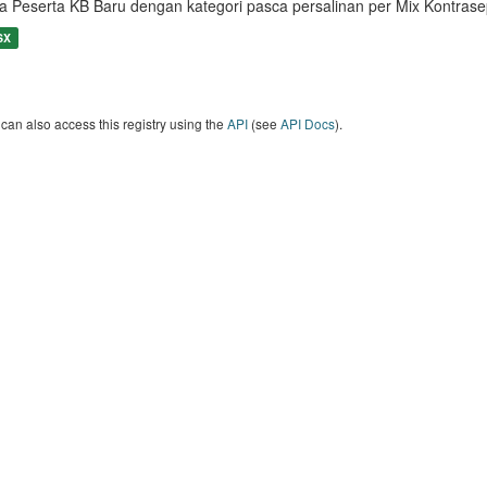
a Peserta KB Baru dengan kategori pasca persalinan per Mix Kontras
SX
can also access this registry using the
API
(see
API Docs
).