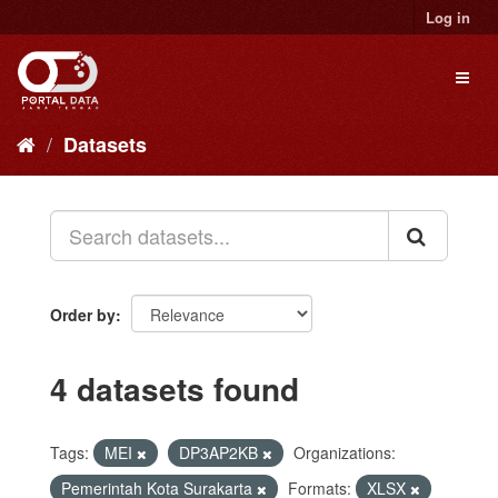
Skip
Log in
to
content
Toggl
naviga
Datasets
Order by
4 datasets found
Tags:
MEI
DP3AP2KB
Organizations:
Pemerintah Kota Surakarta
Formats:
XLSX