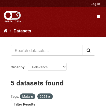
Skip
Log in
to
content
Toggl
naviga
Datasets
Order by
5 datasets found
Tags:
Mata
2023
Filter Results