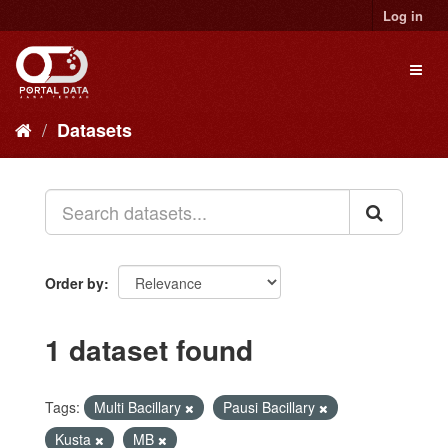
Skip
Log in
to
content
Toggl
naviga
Datasets
Order by
1 dataset found
Tags:
Multi Bacillary
Pausi Bacillary
Kusta
MB