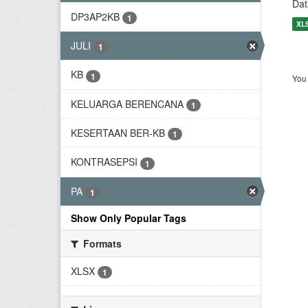
Dat
DP3AP2KB
1
XL
JULI
1
KB
1
You 
KELUARGA BERENCANA
1
KESERTAAN BER-KB
1
KONTRASEPSI
1
PA
1
Show Only Popular Tags
Formats
XLSX
1