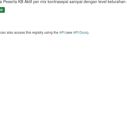
a Peserta KB Aktif per mix kontrasepsi sampai dengan level keluraha
SX
can also access this registry using the
API
(see
API Docs
).