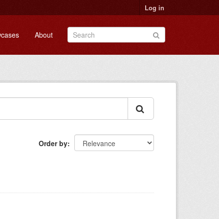
Log in
cases
About
Order by