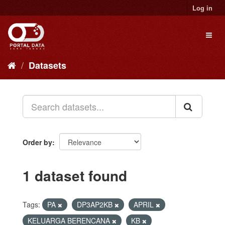
Skip
Log in
to
content
Toggl
naviga
Datasets
Order by
1 dataset found
Tags:
PA
DP3AP2KB
APRIL
KELUARGA BERENCANA
KB