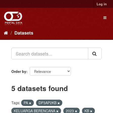
Skip
Log in
to
content
Toggl
naviga
Datasets
Order by
5 datasets found
Tags:
PA
DP3AP2KB
KELUARGA BERENCANA
2023
KB