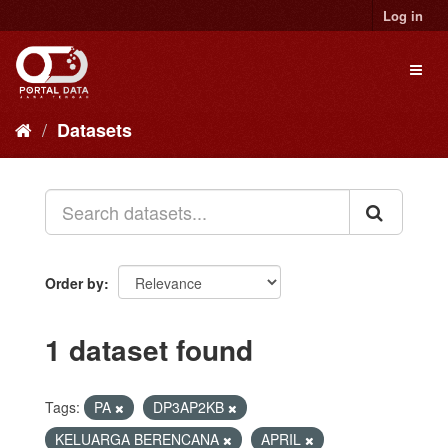
Skip
Log in
to
content
Toggl
naviga
Datasets
Order by
1 dataset found
Tags:
PA
DP3AP2KB
KELUARGA BERENCANA
APRIL