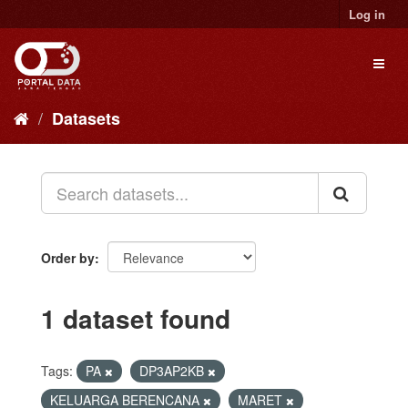
Skip
Log in
to
content
Toggl
naviga
Datasets
Order by
1 dataset found
Tags:
PA
DP3AP2KB
KELUARGA BERENCANA
MARET