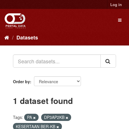
Skip
Log in
to
content
Toggl
naviga
Datasets
Order by
1 dataset found
Tags:
PA
DP3AP2KB
KESERTAAN BER-KB