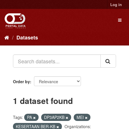
Skip
Log in
to
content
Toggl
naviga
Datasets
Order by
1 dataset found
Tags:
PA
DP3AP2KB
MEI
KESERTAAN BER-KB
Organizations: