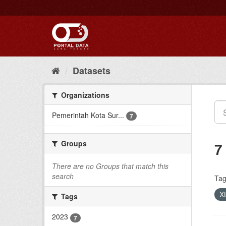
Skip
to
content
Datasets
Organizations
Pemerintah Kota Sur...
7
Groups
7
There are no Groups that match this
search
Tag
X
Tags
2023
7