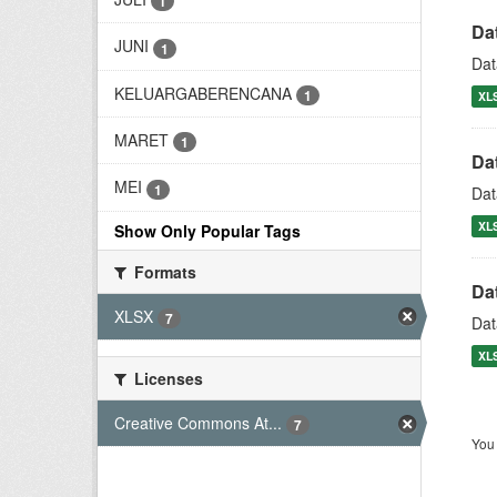
1
Da
JUNI
1
Dat
KELUARGABERENCANA
1
XL
MARET
1
Da
MEI
1
Dat
XL
Show Only Popular Tags
Formats
Da
XLSX
7
Dat
XL
Licenses
Creative Commons At...
7
You 