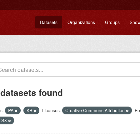
Datasets
Organizations
Groups
Show
 datasets found
s:
PA
KB
Licenses:
Creative Commons Attribution
Fo
LSX