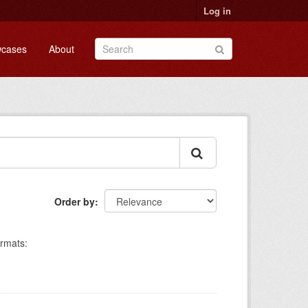
Log in
cases
About
Order by
rmats: