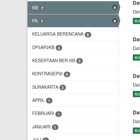
Da
KB
7
Dat
PA
XL
7
KELUARGA BERENCANA
6
Da
DP3AP2KB
5
Dat
XL
KESERTAAN BER-KB
5
KONTRASEPSI
5
Da
Dat
SURAKARTA
2
XL
APRIL
1
Da
FEBRUARI
1
Dat
JANUARI
1
XL
JULI