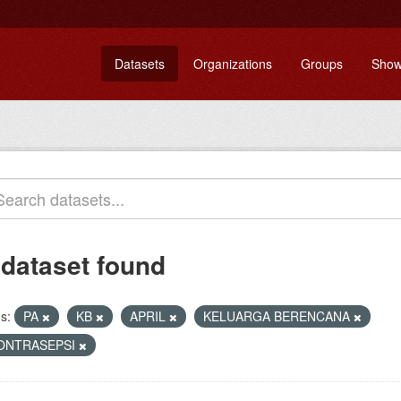
Datasets
Organizations
Groups
Show
 dataset found
s:
PA
KB
APRIL
KELUARGA BERENCANA
ONTRASEPSI