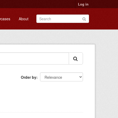
Log in
cases
About
Order by