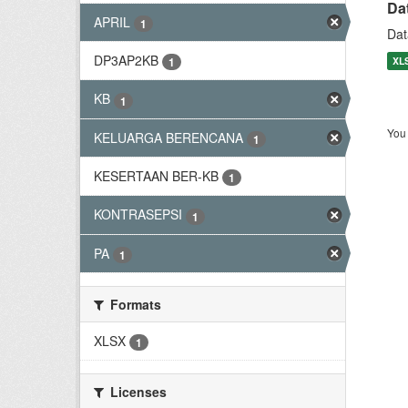
Da
APRIL
1
Dat
DP3AP2KB
XL
1
KB
1
You 
KELUARGA BERENCANA
1
KESERTAAN BER-KB
1
KONTRASEPSI
1
PA
1
Formats
XLSX
1
Licenses