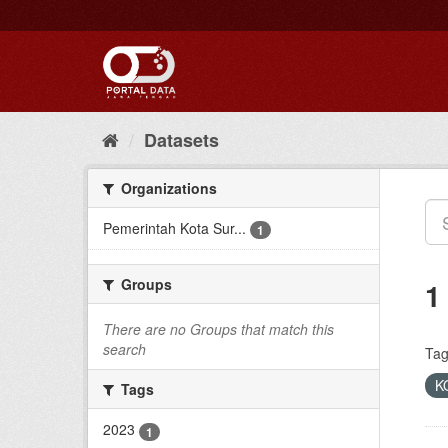
Skip
to
content
Datasets
Organizations
Pemerintah Kota Sur...
1
Groups
1
There are no Groups that match this
search
Tag
K
Tags
2023
1