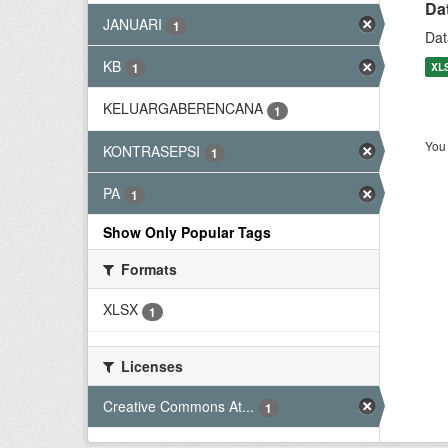
Da
JANUARI
1
Dat
KB
XL
1
KELUARGABERENCANA
1
You 
KONTRASEPSI
1
PA
1
Show Only Popular Tags
Formats
XLSX
1
Licenses
Creative Commons At...
1