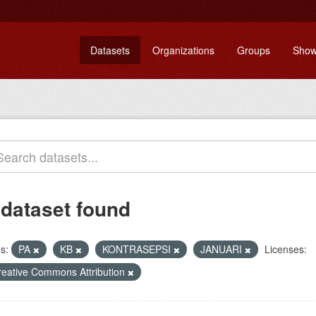
Datasets
Organizations
Groups
Show
 dataset found
s:
PA
KB
KONTRASEPSI
JANUARI
Licenses:
reative Commons Attribution