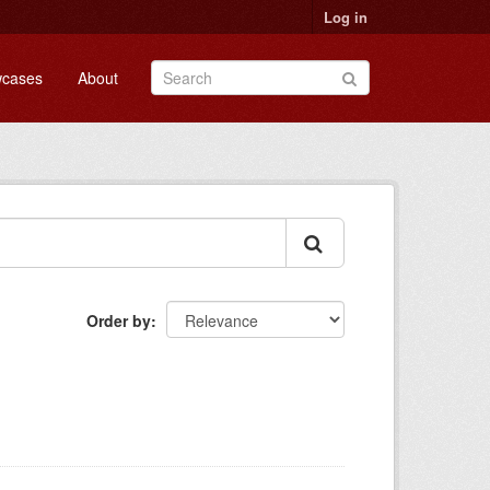
Log in
cases
About
Order by