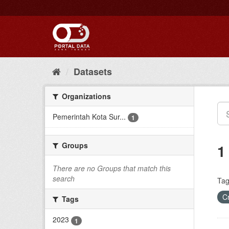
Skip
to
content
Datasets
Organizations
Pemerintah Kota Sur...
1
Groups
1
There are no Groups that match this
search
Tag
C
Tags
2023
1