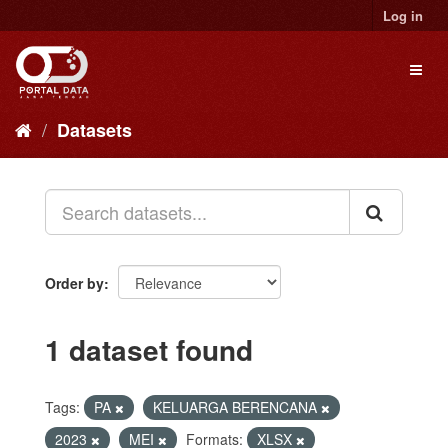
Skip
Log in
to
content
Toggl
naviga
Datasets
Order by
1 dataset found
Tags:
PA
KELUARGA BERENCANA
2023
MEI
Formats:
XLSX