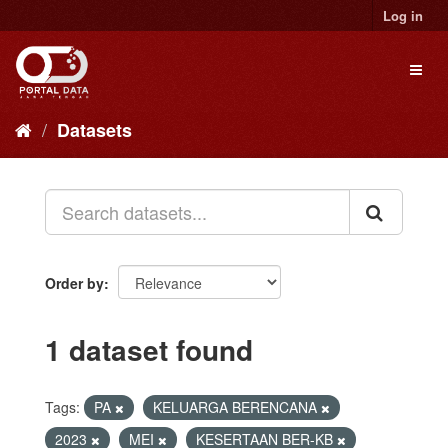
Skip
Log in
to
content
Toggl
naviga
Datasets
Order by
1 dataset found
Tags:
PA
KELUARGA BERENCANA
2023
MEI
KESERTAAN BER-KB