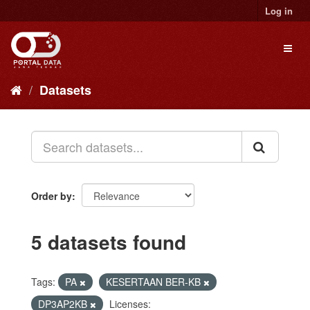
Skip
Log in
to
content
Toggl
naviga
Datasets
Order by
5 datasets found
Tags:
PA
KESERTAAN BER-KB
DP3AP2KB
Licenses: