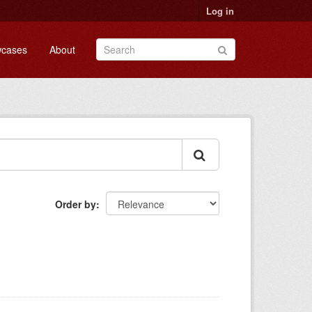
Log in
cases
About
Order by