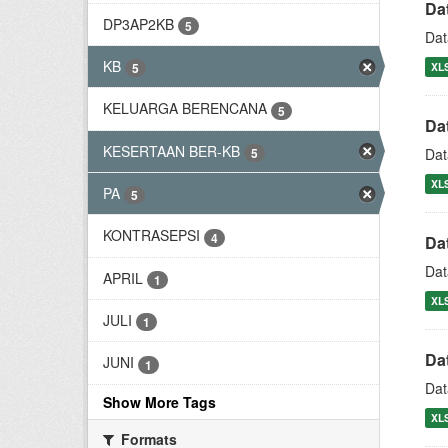
Da
DP3AP2KB
5
Dat
KB
XL
5
KELUARGA BERENCANA
5
Da
KESERTAAN BER-KB
5
Dat
XL
PA
5
KONTRASEPSI
4
Da
Dat
APRIL
1
XL
JULI
1
Da
JUNI
1
Dat
Show More Tags
XL
Formats