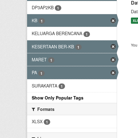
Da
DP3AP2KB
1
Dat
KB
XL
1
KELUARGA BERENCANA
1
You 
KESERTAAN BER-KB
1
MARET
1
PA
1
SURAKARTA
1
Show Only Popular Tags
Formats
XLSX
1