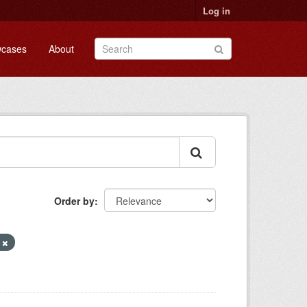
Log in
cases
About
Order by
3