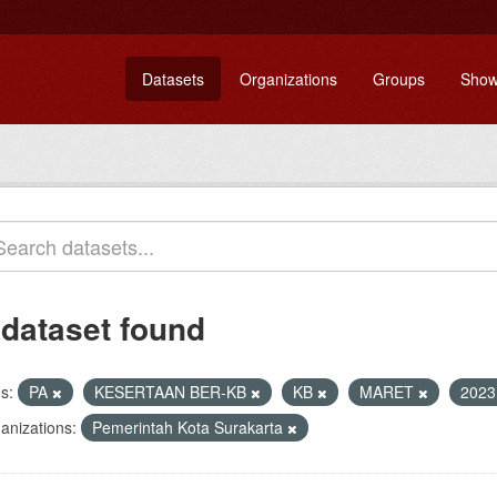
Datasets
Organizations
Groups
Show
 dataset found
s:
PA
KESERTAAN BER-KB
KB
MARET
202
anizations:
Pemerintah Kota Surakarta