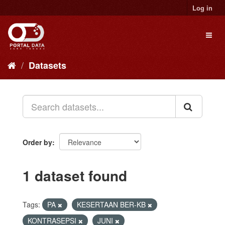
Skip
Log in
to
content
Toggl
naviga
Datasets
Order by
1 dataset found
Tags:
PA
KESERTAAN BER-KB
KONTRASEPSI
JUNI