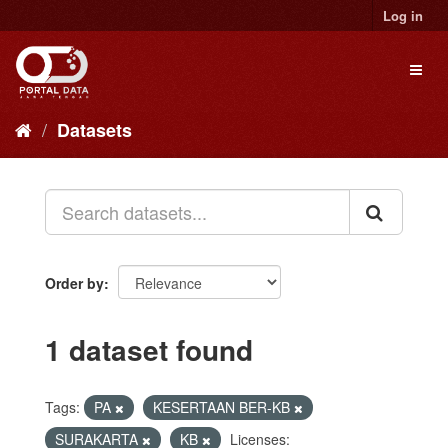
Skip
Log in
to
content
Toggl
naviga
Datasets
Order by
1 dataset found
Tags:
PA
KESERTAAN BER-KB
SURAKARTA
KB
Licenses: