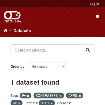
Skip
Log in
to
content
Toggl
naviga
Datasets
Order by
1 dataset found
Tags:
PA
KONTRASEPSI
APRIL
KB
Formats:
XLSX
Licenses: