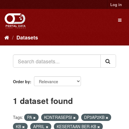
Skip
Log in
to
content
Toggl
naviga
Datasets
Order by
1 dataset found
Tags:
PA
KONTRASEPSI
DP3AP2KB
KB
APRIL
KESERTAAN BER-KB