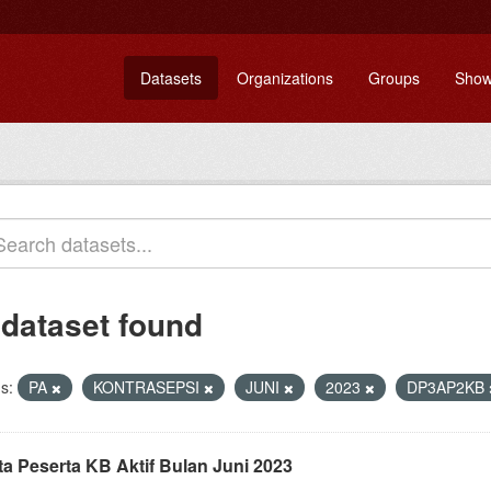
Datasets
Organizations
Groups
Show
 dataset found
s:
PA
KONTRASEPSI
JUNI
2023
DP3AP2KB
ta Peserta KB Aktif Bulan Juni 2023