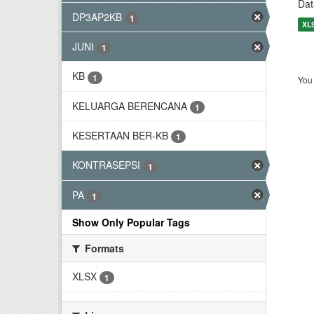
Dat
DP3AP2KB
1
XL
JUNI
1
KB
1
You 
KELUARGA BERENCANA
1
KESERTAAN BER-KB
1
KONTRASEPSI
1
PA
1
Show Only Popular Tags
Formats
XLSX
1