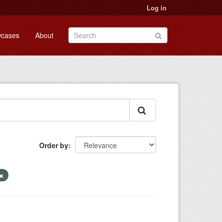
Log in
cases
About
Order by