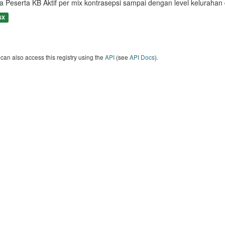
a Peserta KB Aktif per mix kontrasepsi sampai dengan level keluraha
SX
can also access this registry using the
API
(see
API Docs
).