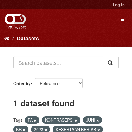
Skip
Log in
to
content
Toggl
naviga
Datasets
Order by
1 dataset found
Tags:
PA
KONTRASEPSI
JUNI
KB
2023
KESERTAAN BER-KB