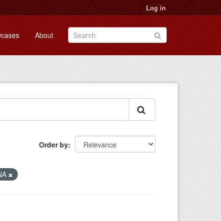
Log in
cases
About
Order by
NA