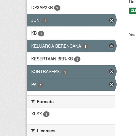
Dat
DP3AP2KB
1
XL
JUNI
1
KB
1
You 
KELUARGA BERENCANA
1
KESERTAAN BER-KB
1
KONTRASEPSI
1
PA
1
Formats
XLSX
1
Licenses