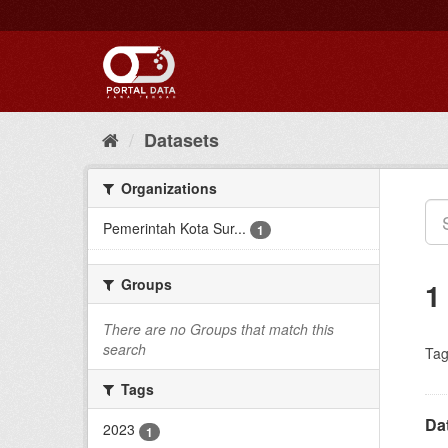
Skip
to
content
Datasets
Organizations
Pemerintah Kota Sur...
1
Groups
1
There are no Groups that match this
search
Tag
Tags
Da
2023
1