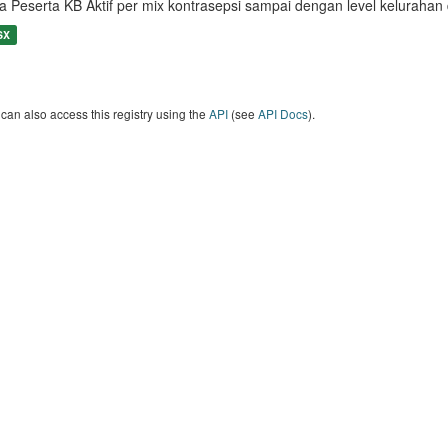
a Peserta KB Aktif per mix kontrasepsi sampai dengan level keluraha
SX
can also access this registry using the
API
(see
API Docs
).