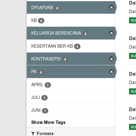
Da
DP3AP2KB
4
Dat
KB
XL
4
KELUARGA BERENCANA
4
Da
KESERTAAN BER-KB
4
Dat
XL
KONTRASEPSI
4
PA
4
Da
Dat
APRIL
1
XL
JULI
1
Da
JUNI
1
Dat
Show More Tags
XL
Formats