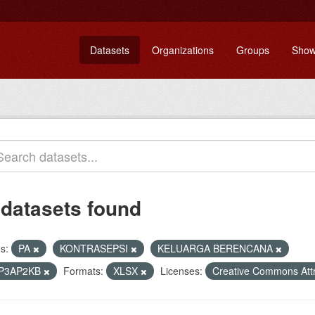
Datasets
Organizations
Groups
Show
 datasets found
s:
PA
KONTRASEPSI
KELUARGA BERENCANA
P3AP2KB
Formats:
XLSX
Licenses:
Creative Commons Attr