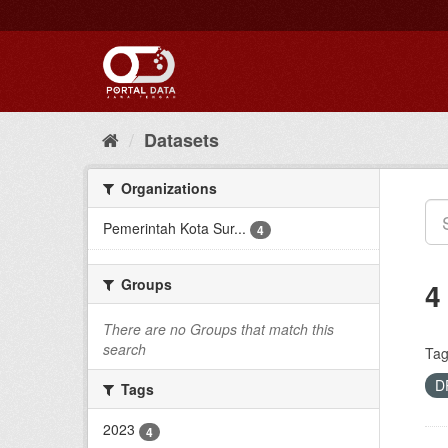
Skip
to
content
Datasets
Organizations
Pemerintah Kota Sur...
4
Groups
4
There are no Groups that match this
search
Tag
D
Tags
2023
4