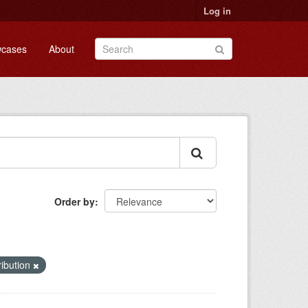
Log in
cases
About
Order by
ibution