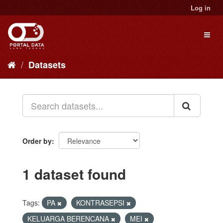
Skip
Log in
to
content
Toggl
naviga
Datasets
Order by
1 dataset found
Tags:
PA
KONTRASEPSI
KELUARGA BERENCANA
MEI