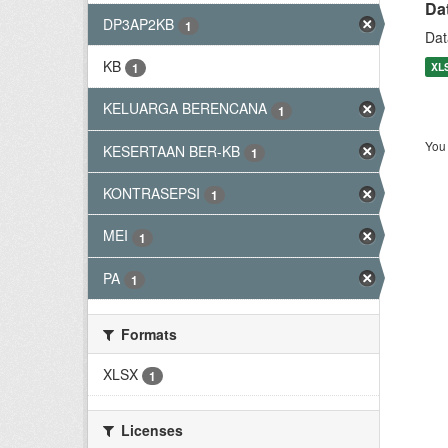
Da
DP3AP2KB
1
Dat
KB
XL
1
KELUARGA BERENCANA
1
You 
KESERTAAN BER-KB
1
KONTRASEPSI
1
MEI
1
PA
1
Formats
XLSX
1
Licenses