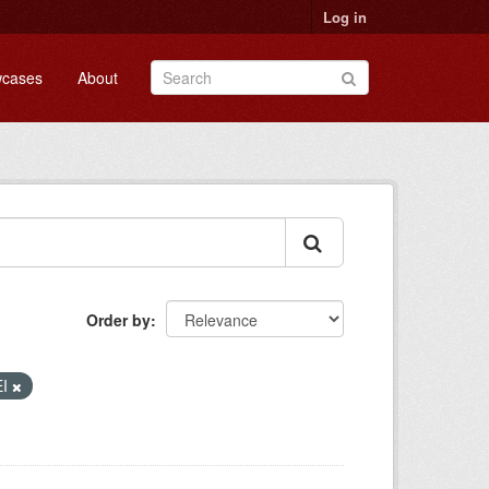
Log in
cases
About
Order by
EI