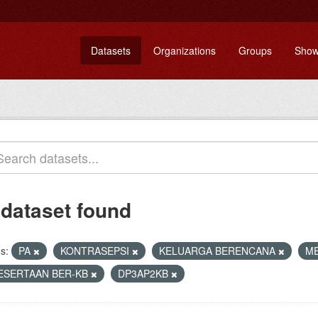
Datasets
Organizations
Groups
Show
 dataset found
s:
PA
KONTRASEPSI
KELUARGA BERENCANA
M
ESERTAAN BER-KB
DP3AP2KB