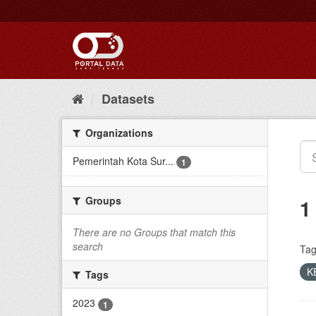
Skip
to
content
Datasets
Organizations
Pemerintah Kota Sur...
1
Groups
1
There are no Groups that match this
search
Tag
K
Tags
2023
1