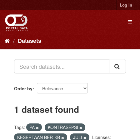
Skip
Log in
to
content
Toggl
naviga
Datasets
Order by
1 dataset found
Tags:
PA
KONTRASEPSI
KESERTAAN BER-KB
JULI
Licenses: