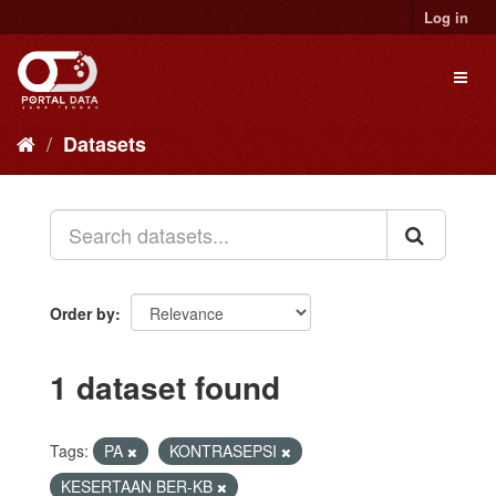
Skip
Log in
to
content
Toggl
naviga
Datasets
Order by
1 dataset found
Tags:
PA
KONTRASEPSI
KESERTAAN BER-KB