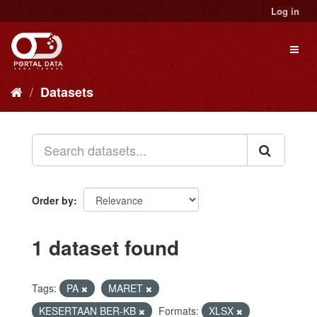
Skip
Log in
to
content
Toggl
naviga
Datasets
Order by
1 dataset found
Tags:
PA
MARET
KESERTAAN BER-KB
Formats:
XLSX