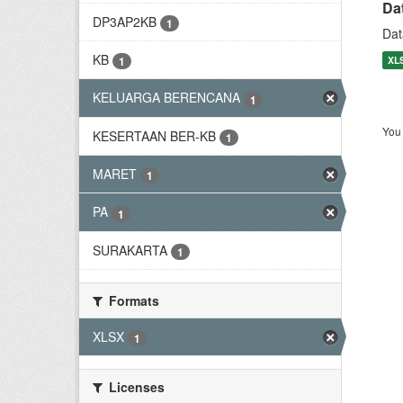
Da
DP3AP2KB
1
Dat
KB
XL
1
KELUARGA BERENCANA
1
You 
KESERTAAN BER-KB
1
MARET
1
PA
1
SURAKARTA
1
Formats
XLSX
1
Licenses