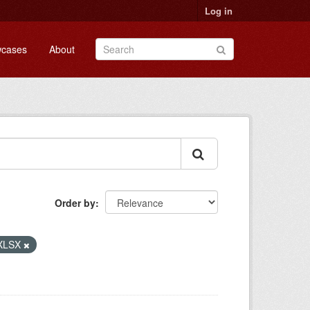
Log in
cases
About
Order by
XLSX