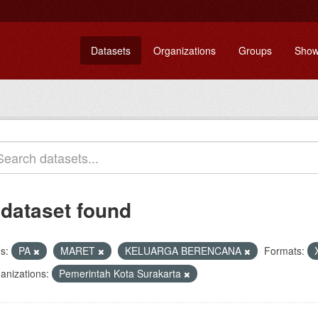
Datasets
Organizations
Groups
Show
 dataset found
s:
PA
MARET
KELUARGA BERENCANA
Formats:
anizations:
Pemerintah Kota Surakarta