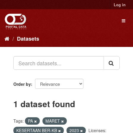
Skip
Log in
to
content
Toggl
naviga
Datasets
Order by
1 dataset found
Tags:
PA
MARET
KESERTAAN BER-KB
2023
Licenses: