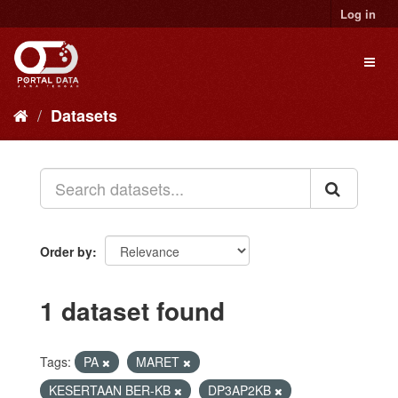
Skip
Log in
to
content
Toggl
naviga
Datasets
Order by
1 dataset found
Tags:
PA
MARET
KESERTAAN BER-KB
DP3AP2KB