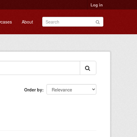
Log in
cases
About
Order by