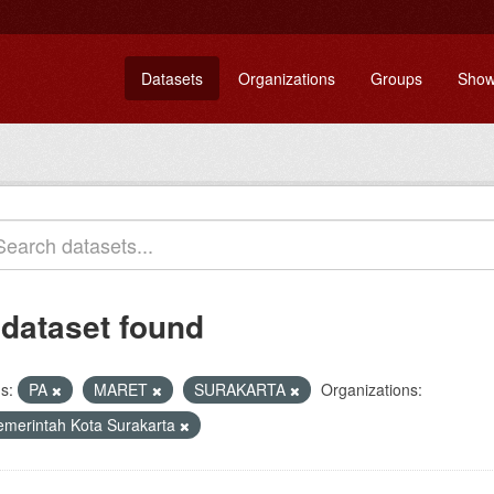
Datasets
Organizations
Groups
Show
 dataset found
s:
PA
MARET
SURAKARTA
Organizations:
emerintah Kota Surakarta