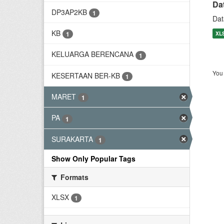
Da
DP3AP2KB
1
Dat
KB
XL
1
KELUARGA BERENCANA
1
You 
KESERTAAN BER-KB
1
MARET
1
PA
1
SURAKARTA
1
Show Only Popular Tags
Formats
XLSX
1