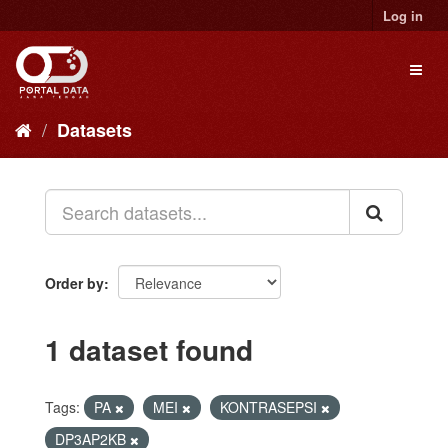
Skip
Log in
to
content
Toggl
naviga
Datasets
Order by
1 dataset found
Tags:
PA
MEI
KONTRASEPSI
DP3AP2KB