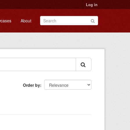
Log in
cases
About
Order by