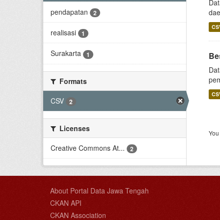
Dat
pendapatan
dae
2
CS
realisasi
1
Surakarta
1
Be
Dat
pem
Formats
CS
CSV
2
Licenses
You 
Creative Commons At...
2
About Portal Data Jawa Tengah
CKAN API
CKAN Association