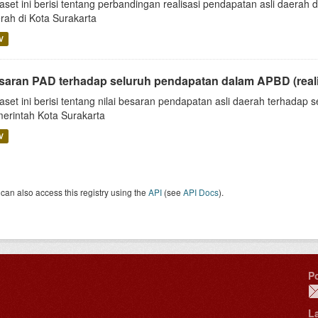
aset ini berisi tentang perbandingan realisasi pendapatan asli daerah
rah di Kota Surakarta
V
saran PAD terhadap seluruh pendapatan dalam APBD (reali
aset ini berisi tentang nilai besaran pendapatan asli daerah terhada
erintah Kota Surakarta
V
can also access this registry using the
API
(see
API Docs
).
P
L