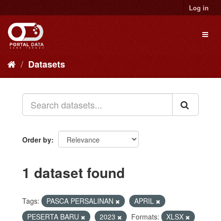
Skip
Log in
to
content
Toggl
naviga
Datasets
Order by
1 dataset found
Tags:
PASCA PERSALINAN
APRIL
PESERTA BARU
2023
Formats:
XLSX