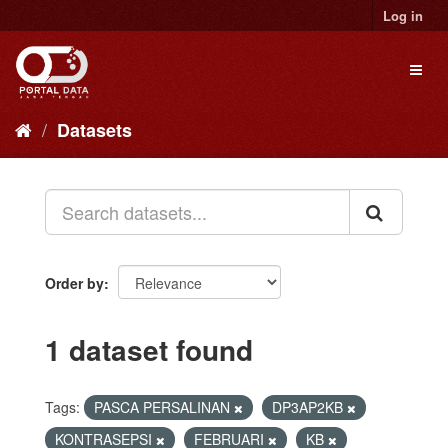
Skip
Log in
to
content
Toggl
naviga
Datasets
Order by
1 dataset found
Tags:
PASCA PERSALINAN
DP3AP2KB
KONTRASEPSI
FEBRUARI
KB