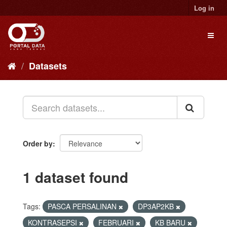
Skip
Log in
to
content
Toggl
naviga
Datasets
Order by
1 dataset found
Tags:
PASCA PERSALINAN
DP3AP2KB
KONTRASEPSI
FEBRUARI
KB BARU