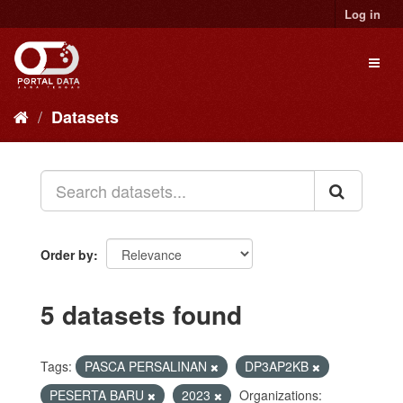
Skip
Log in
to
content
Toggl
naviga
Datasets
Order by
5 datasets found
Tags:
PASCA PERSALINAN
DP3AP2KB
PESERTA BARU
2023
Organizations: