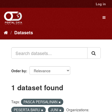
Skip
Log in
to
content
Toggl
naviga
Datasets
Order by
1 dataset found
Tags:
PASCA PERSALINAN
PESERTA BARU
JUNI
Organizations: