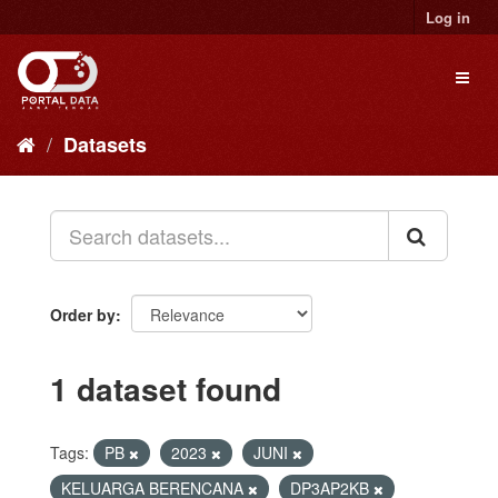
Skip
Log in
to
content
Toggl
naviga
Datasets
Order by
1 dataset found
Tags:
PB
2023
JUNI
KELUARGA BERENCANA
DP3AP2KB