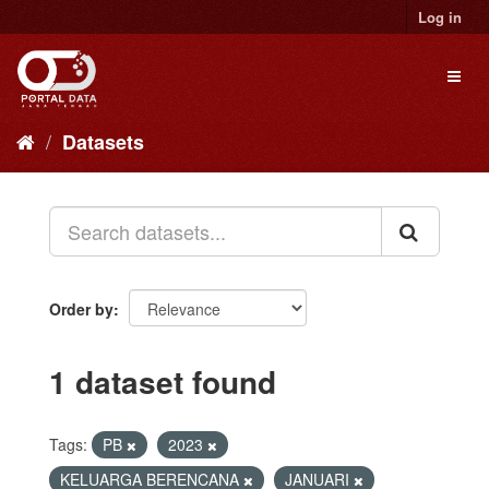
Skip
Log in
to
content
Toggl
naviga
Datasets
Order by
1 dataset found
Tags:
PB
2023
KELUARGA BERENCANA
JANUARI