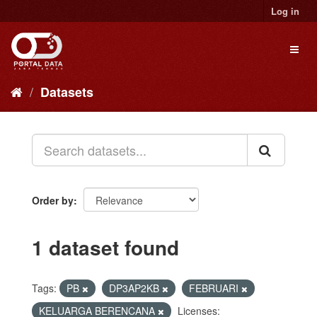
Skip
Log in
to
content
Toggl
naviga
Datasets
Order by
1 dataset found
Tags:
PB
DP3AP2KB
FEBRUARI
KELUARGA BERENCANA
Licenses: