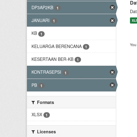
Da
DP3AP2KB
1
Dat
JANUARI
XL
1
KB
1
You 
KELUARGA BERENCANA
1
KESERTAAN BER-KB
1
KONTRASEPSI
1
PB
1
Formats
XLSX
1
Licenses