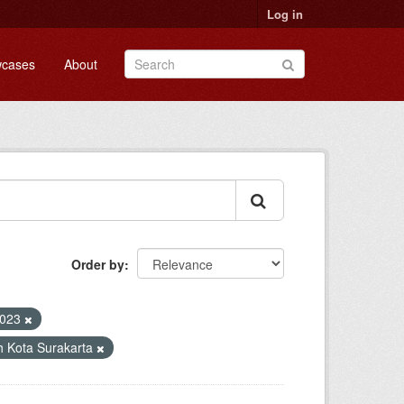
Log in
cases
About
Order by
023
h Kota Surakarta