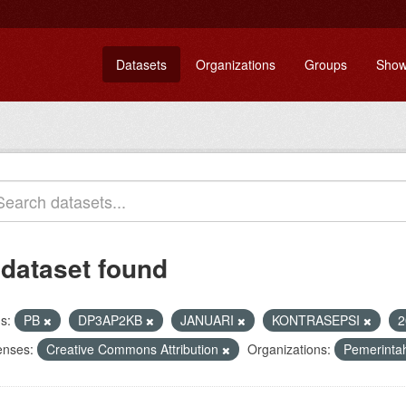
Datasets
Organizations
Groups
Show
 dataset found
s:
PB
DP3AP2KB
JANUARI
KONTRASEPSI
2
enses:
Creative Commons Attribution
Organizations:
Pemerinta